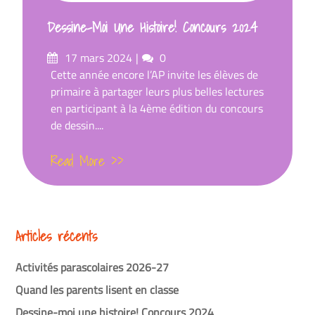
Dessine-Moi Une Histoire! Concours 2024
Posted
Comments
17 mars 2024
0
on
Cette année encore l’AP invite les élèves de
primaire à partager leurs plus belles lectures
en participant à la 4ème édition du concours
de dessin....
Read More >>
Articles récents
Activités parascolaires 2026-27
Quand les parents lisent en classe
Dessine-moi une histoire! Concours 2024