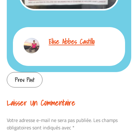
Elise Abbes Castillo
Continue
Prev Post
Reading
Laisser Un Commentaire
Votre adresse e-mail ne sera pas publiée.
Les champs
obligatoires sont indiqués avec
*