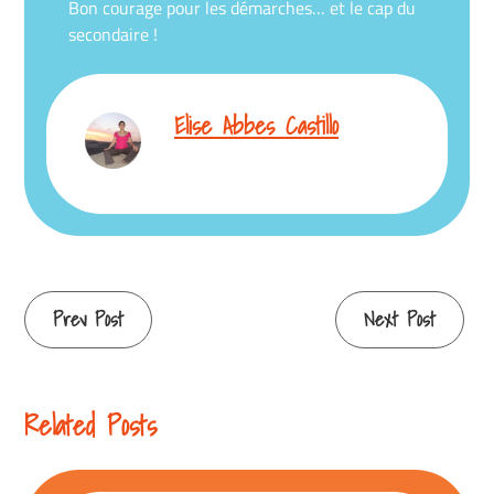
Bon courage pour les démarches… et le cap du
secondaire !
Elise Abbes Castillo
Continue
Prev Post
Next Post
Reading
Related Posts