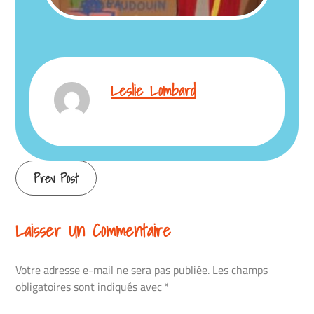
Leslie Lombard
Continue
Prev Post
Reading
Laisser Un Commentaire
Votre adresse e-mail ne sera pas publiée.
Les champs
obligatoires sont indiqués avec
*