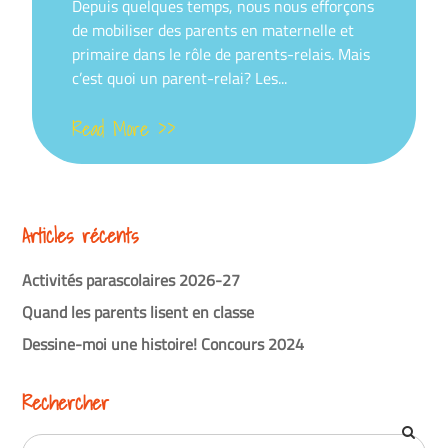
on
Depuis quelques temps, nous nous efforçons
de mobiliser des parents en maternelle et
primaire dans le rôle de parents-relais. Mais
c’est quoi un parent-relai? Les...
Read More >>
Articles récents
Activités parascolaires 2026-27
Quand les parents lisent en classe
Dessine-moi une histoire! Concours 2024
Rechercher