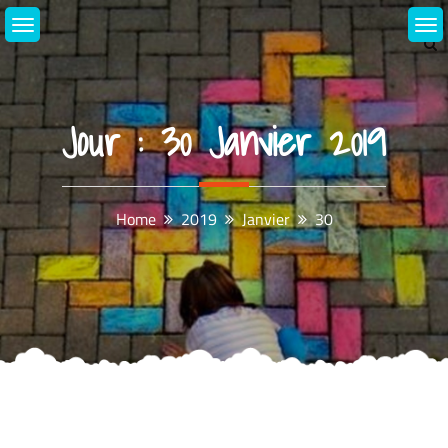
Skip
to
content
Jour :
30 Janvier 2019
Home
2019
Janvier
30