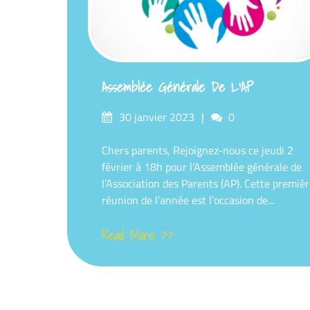
Assemblée Générale De L’AP
Posted
Comments
30 janvier 2023
0
on
Chers parents, Rejoignez-nous ce jeudi 2
février à 18h pour l’Assemblée générale de
l’Association des Parents (AP). Cette premiè
réunion de l’année est l’occasion de...
Read More >>