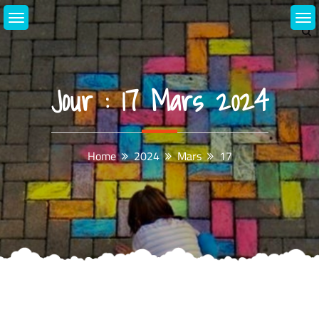
Skip
to
content
Jour :
17 Mars 2024
Home
2024
Mars
17