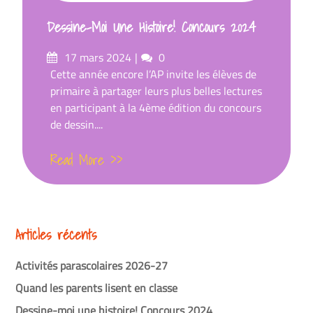
Dessine-Moi Une Histoire! Concours 2024
Posted
Comments
17 mars 2024
0
on
Cette année encore l’AP invite les élèves de
primaire à partager leurs plus belles lectures
en participant à la 4ème édition du concours
de dessin....
Read More >>
Articles récents
Activités parascolaires 2026-27
Quand les parents lisent en classe
Dessine-moi une histoire! Concours 2024