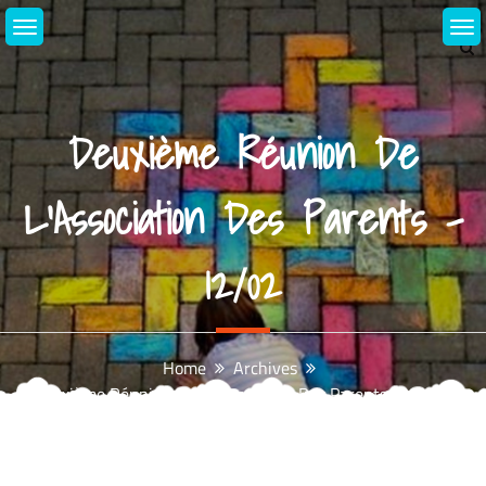
Skip
to
content
Deuxième Réunion De
L’Association Des Parents –
12/02
Home
Archives
Deuxième Réunion De L’Association Des Parents – 12/02