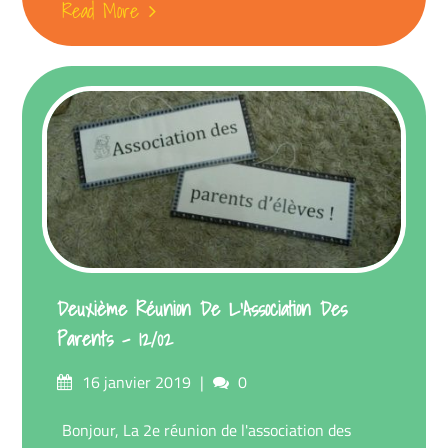
Read More
Deuxième Réunion De L’Association Des
Parents – 12/02
Posted
Comments
16 janvier 2019
0
on
Bonjour, La 2e réunion de l'association des