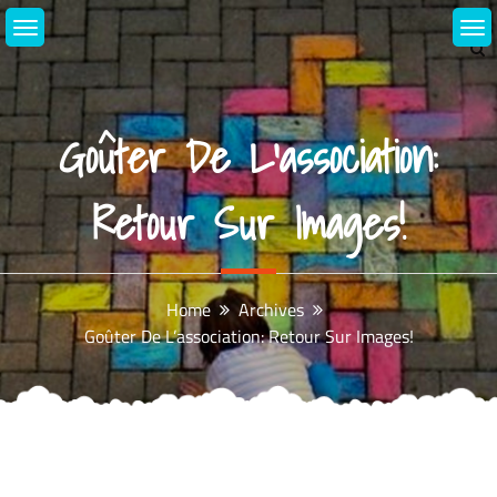
Skip
to
content
Goûter De L’association:
Retour Sur Images!
Home
Archives
Goûter De L’association: Retour Sur Images!