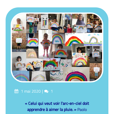
Posted
Comments
1 mai 2020
1
on
« Celui qui veut voir l’arc-en-ciel doit
apprendre à aimer la pluie. »
Paolo