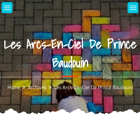
Skip
to
content
Les Arcs-En-Ciel De Prince
Baudouin
Home
Archives
Les Arcs-En-Ciel De Prince Baudouin