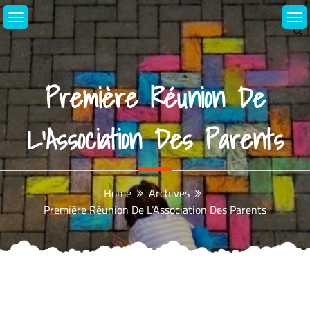
Skip
to
content
Première Réunion De
L’Association Des Parents
Home
Archives
Première Réunion De L’Association Des Parents