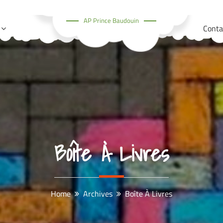
AP Prince Baudouin
Conta
Boîte À Livres
Home
Archives
Boîte À Livres