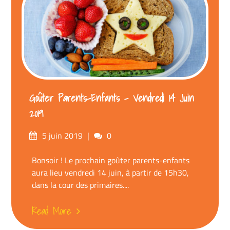
Goûter Parents-Enfants – Vendredi 14 Juin
2019
Posted
Comments
5 juin 2019
0
on
Bonsoir ! Le prochain goûter parents-enfants
aura lieu vendredi 14 juin, à partir de 15h30,
dans la cour des primaires....
Read More